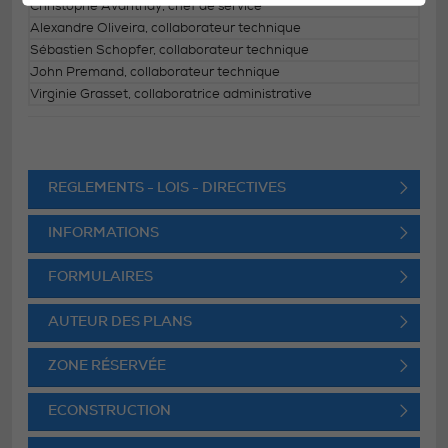
Christophe Avanthay, chef de service
Alexandre Oliveira, collaborateur technique
Sébastien Schopfer, collaborateur technique
John Premand, collaborateur technique
Virginie Grasset, collaboratrice administrative
REGLEMENTS - LOIS - DIRECTIVES
INFORMATIONS
FORMULAIRES
AUTEUR DES PLANS
ZONE RÉSERVÉE
ECONSTRUCTION