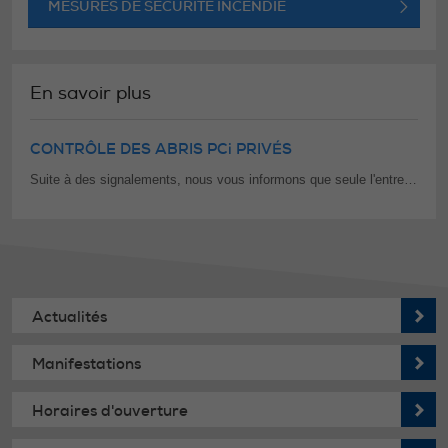
MESURES DE SECURITE INCENDIE
En savoir plus
CONTRÔLE DES ABRIS PCi PRIVÉS
Suite à des signalements, nous vous informons que seule l'entreprise AbriTechnic, basée à Monthey, a officiellement été mandatée pour effectuer les contrôles des abris PCi privés. Il s’agit de la seule entreprise mandatée par le Canton pour intervenir sur notre territoire.
Actualités
Manifestations
Horaires d'ouverture