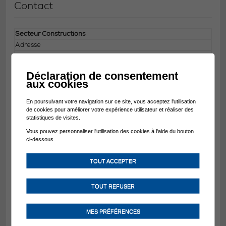
Contact
Secteur Constructions
Adresse
Case postale 65
1872 Troistorrents
Déclaration de consentement
Téléphone
aux cookies
024 476 80 10
uniquement les mardis et jeudis de 14h00 à 16h00
En poursuivant votre navigation sur ce site, vous acceptez l'utilisation
E-mail
de cookies pour améliorer votre expérience utilisateur et réaliser des
statistiques de visites.
constructions(at)troistorrents.ch
Vous pouvez personnaliser l'utilisation des cookies à l'aide du bouton
ci-dessous.
Horaire d'ouverture
TOUT ACCEPTER
Uniquement sur rendez-vous
TOUT REFUSER
Collaborateurs
MES PRÉFÉRENCES