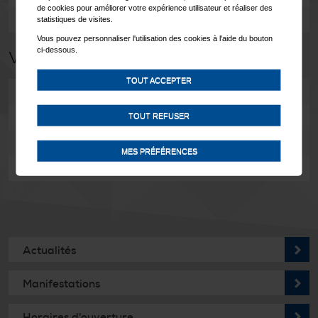
de cookies pour améliorer votre expérience utilisateur et réaliser des
Edilité et urbanisme
statistiques de visites.
Vous pouvez personnaliser l'utilisation des cookies à l'aide du bouton
ci-dessous.
Vie locale
TOUT ACCEPTER
Crèche / UAPE
Santé et social
TOUT REFUSER
Sociétés locales
MES PRÉFÉRENCES
Manifestations
Actualités
Manifestations
Horaires d'ouverture