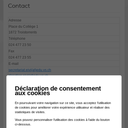
Contact
Adresse
Place du Collège 1
1872 Troistorrents
Téléphone
024 477 23 50
Fax
024 477 23 55
E-mail
secretariat.eivi(at)edu.vs.ch
direction.eivi
(at)
edu.vs.ch
Site internet
Déclaration de consentement
www.eivi.ch
aux cookies
Site internet des classes enfantines, primaires et CO
www.troistorrents.ecolevs.ch
En poursuivant votre navigation sur ce site, vous acceptez l'utilisation
de cookies pour améliorer votre expérience utilisateur et réaliser des
statistiques de visites.
Documents utiles
Vous pouvez personnaliser l'utilisation des cookies à l'aide du bouton
ci-dessous.