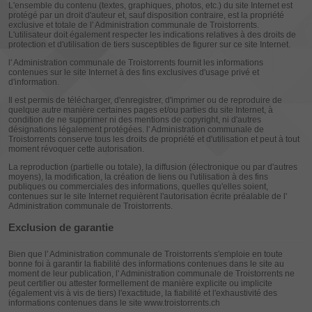
L'ensemble du contenu (textes, graphiques, photos, etc.) du site Internet est
protégé par un droit d'auteur et, sauf disposition contraire, est la propriété
exclusive et totale de
l' Administration communale de Troistorrents
.
L'utilisateur doit également respecter les indications relatives à des droits de
protection et d'utilisation de tiers susceptibles de figurer sur ce site Internet.
l' Administration communale de Troistorrents
fournit les informations
contenues sur le site Internet à des fins exclusives d'usage privé et
d'information.
Il est permis de télécharger, d'enregistrer, d'imprimer ou de reproduire de
quelque autre manière certaines pages et/ou parties du site Internet, à
condition de ne supprimer ni des mentions de copyright, ni d'autres
désignations légalement protégées.
l' Administration communale de
Troistorrents
conserve tous les droits de propriété et d'utilisation et peut à tout
moment révoquer cette autorisation.
La reproduction (partielle ou totale), la diffusion (électronique ou par d'autres
moyens), la modification, la création de liens ou l'utilisation à des fins
publiques ou commerciales des informations, quelles qu'elles soient,
contenues sur le site Internet requièrent l'autorisation écrite préalable de
l'
Administration communale de Troistorrents
.
Exclusion de garantie
Bien que
l' Administration communale de Troistorrents
s'emploie en toute
bonne foi à garantir la fiabilité des informations contenues dans le site au
moment de leur publication,
l' Administration communale de Troistorrents
ne
peut certifier ou attester formellement de manière explicite ou implicite
(également vis à vis de tiers) l'exactitude, la fiabilité et l'exhaustivité des
informations contenues dans le site
www.troistorrents.ch