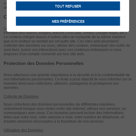
connexion avec des sites tiers ou de leur consultation est exclusivement
TOUT REFUSER
affaire de l'utilisateur.
Contenu embarqué depuis d’autres sites
MES PRÉFÉRENCES
Les articles de ce site peuvent inclure des contenus intégrés comme par
exemple des vidéos, images, articles (YouTube, Vimeo, Google Maps, etc.).
Le contenu intégré depuis d’autres sites se comporte de la même manière
que si le visiteur se rendait sur cet autre site. Ces sites web pourraient
collecter des données sur vous, utiliser des cookies, embarquer des outils de
suivi tiers, suivre vos interactions avec ces contenus embarqués si vous
disposez d’un compte connecté sur leur site web.
Protection des Données Personnelles
Nous attachons une grande importance à la sécurité et à la confidentialité de
vos informations personnelles. Ce texte a pour objectif de vous informer sur la
manière dont nous collectons, utilisons, partageons et protégeons vos
données.
Collecte de Données
Nous collectons des données personnelles de différentes manières,
notamment lorsque vous visitez notre site internet, utilisez nos services, ou
communiquez avec nous. Ces données peuvent inclure des informations
telles que votre nom, votre adresse e-mail, votre numéro de téléphone, et
d'autres données nécessaires à la fourniture de nos services.
Utilisation des Données