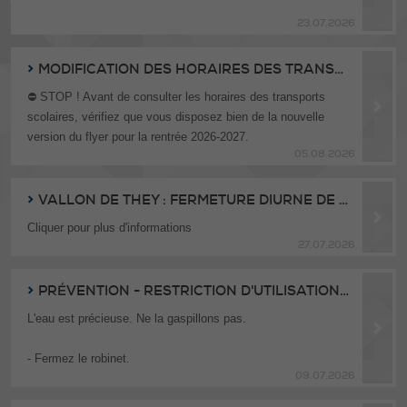
23.07.2026
En raison du très fort danger d'incendie, merci de respecter
les mesures en vigueur :
- Feux d'artifice interdits sur tout le territoire,
MODIFICATION DES HORAIRES DES TRANSPORTS SCOLAIRES
- Feux de camp, braseros, mégots, allumettes et lanternes
⛔️ STOP ! Avant de consulter les horaires des transports
volantes interdits.
scolaires, vérifiez que vous disposez bien de la nouvelle
version du flyer pour la rentrée 2026-2027.
Les barbecues à gaz ou électriques restent autorisés avec
05.08.2026
prudence. Les foyers fixes et barbecues à charbon sont
Suite à des modifications de dernière minute sur la ligne 61,
autorisés uniquement en zone d'habitation, sur un support
le flyer publié à la mi-juillet n'est plus valable. Retrouvez la
VALLON DE THEY : FERMETURE DIURNE DE LA ROUTE DE CHÉSERY
incombustible et loin de toute végétation.
version actualisée via le lien ci-dessous.
Cliquer pour plus d'informations
27.07.2026
Merci à chacune et chacun pour votre vigilance
➡️ Seul ce nouveau document fait foi pour la rentrée scolaire
afin de protéger nos forêts et garantir la sécurité de tous.
du 20 août prochain. Merci d'en prendre connaissance
PRÉVENTION - RESTRICTION D'UTILISATION DE L'EAU
En cas d'incendie : 118
L'eau est précieuse. Ne la gaspillons pas.
- Fermez le robinet.
09.07.2026
- Réparez les fuites.
- Privilégiez des douches courtes.