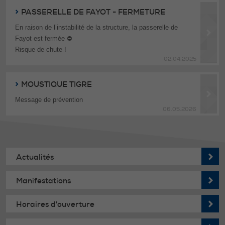
PASSERELLE DE FAYOT - FERMETURE
En raison de l’instabilité de la structure, la passerelle de
Fayot est fermée ⛔
Risque de chute !
02.04.2025
Merci de votre compréhension et soyez prudents !
MOUSTIQUE TIGRE
=> cliquez ici pour afficher la photo
Message de prévention
06.05.2026
Actualités
Manifestations
Horaires d'ouverture