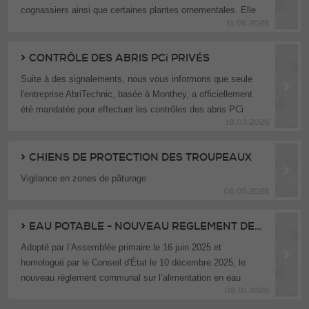
cognassiers ainsi que certaines plantes ornementales. Elle
11.06.2026
peut causer des dégâts importants et nécessite souvent
l’arrachage des arbres infectés pour éviter sa propagation.
CONTRÔLE DES ABRIS PCi PRIVÉS
Présente depuis plusieurs années en Valais, la maladie s’est
Suite à des signalements, nous vous informons que seule
largement répandue dans la zone de production de fruits à
l'entreprise AbriTechnic, basée à Monthey, a officiellement
pépins et des cas sont également signalés dans le Haut-
été mandatée pour effectuer les contrôles des abris PCi
Valais.
18.03.2026
privés.
La lutte contre le feu bactérien requiert la vigilance et la
Il s’agit de la seule entreprise mandatée par le Canton pour
CHIENS DE PROTECTION DES TROUPEAUX
collaboration de tous les acteurs concernés afin de limiter sa
intervenir sur notre territoire.
propagation.
Vigilance en zones de pâturage
06.05.2026
EAU POTABLE - NOUVEAU REGLEMENT DES 2025
Adopté par l’Assemblée primaire le 16 juin 2025 et
homologué par le Conseil d'État le 10 décembre 2025, le
nouveau règlement communal sur l’alimentation en eau
09.01.2026
potable entre en vigueur rétroactivement au 1er janvier 2025.