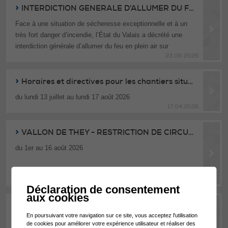
INTERDICTION GENERALE D'ALLUMER DU FEU EN PLEIN AIR
De petits gestes aujourd'hui font une grande différence pour
Face à une situation de sécheresse exceptionnelle et à un
demain.
très fort danger d’incendie, l’État du Valais a décrété une
interdiction générale d’allumer du feu en plein air sur
Économiser l'eau, c'est préserver la vie.
23.06.2026
l’ensemble du territoire cantonal dès le 25 juin 2026.
Cliquer ici pour plus d'information
Horaires et directives pour les chantiers situés en zone touristique
du lundi 13 juillet au lundi 17 août 2026
17.04.2026
VALLON DE THEY - RESTRICTION DE CIRCULATION
du 1er au 16 août 2026
Cliquer ici pour les informations
23.06.2026
Déclaration de consentement
aux cookies
TRAVAUX DE MISE EN CONFORMITÉ DES ARRÊTS DE BUS
En poursuivant votre navigation sur ce site, vous acceptez l'utilisation
BONNARES ET LES NEYS
de cookies pour améliorer votre expérience utilisateur et réaliser des