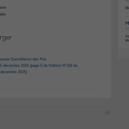
08
base
Mo
able
M
08
rger
As
Mo
dossier Surveillance des Prix
15 décembre 2025 (page 5 de l'édition N°168 du
e décembre 2025)