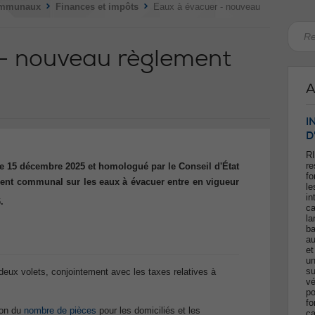
>
>
ommunaux
Finances et impôts
Eaux à évacuer - nouveau
 - nouveau règlement
A
I
D
RI
re
e 15 décembre 2025 et homologué par le Conseil d'État
fo
ment communal sur les eaux à évacuer entre en vigueur
le
in
.
ca
la
ba
au
et
un
su
 deux volets, conjointement avec les taxes relatives à
vé
po
fo
ion du
nombre de pièces
pour les domiciliés et les
ca