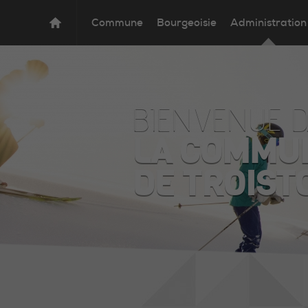
Commune
Bourgeoisie
Administration
BIENVENUE 
LA COMMU
DE TROIST