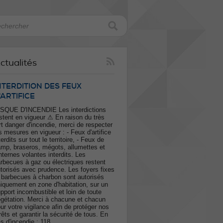
ctualités
NTERDITION DES FEUX
'ARTIFICE
SQUE D'INCENDIE Les interdictions
stent en vigueur ⚠ En raison du très
rt danger d'incendie, merci de respecter
s mesures en vigueur : - Feux d'artifice
terdits sur tout le territoire, - Feux de
mp, braseros, mégots, allumettes et
nternes volantes interdits. Les
rbecues à gaz ou électriques restent
torisés avec prudence. Les foyers fixes
 barbecues à charbon sont autorisés
iquement en zone d'habitation, sur un
pport incombustible et loin de toute
gétation. Merci à chacune et chacun
ur votre vigilance afin de protéger nos
rêts et garantir la sécurité de tous. En
s d'incendie : 118