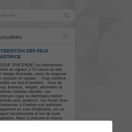
ctualités
NTERDITION DES FEUX
'ARTIFICE
SQUE D'INCENDIE Les interdictions
stent en vigueur ⚠ En raison du très
rt danger d'incendie, merci de respecter
s mesures en vigueur : - Feux d'artifice
terdits sur tout le territoire, - Feux de
mp, braseros, mégots, allumettes et
nternes volantes interdits. Les
rbecues à gaz ou électriques restent
torisés avec prudence. Les foyers fixes
 barbecues à charbon sont autorisés
iquement en zone d'habitation, sur un
pport incombustible et loin de toute
gétation. Merci à chacune et chacun
ur votre vigilance afin de protéger nos
rêts et garantir la sécurité de tous. En
s d'incendie : 118