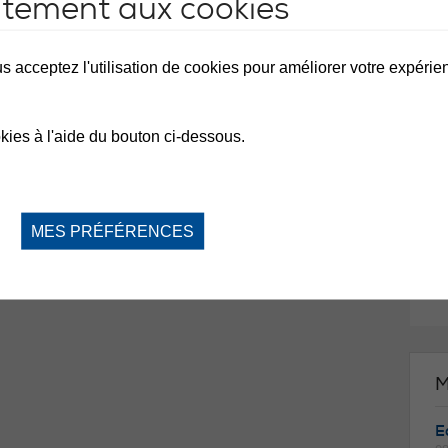
ntement aux cookies
M
s acceptez l'utilisation de cookies pour améliorer votre expérienc
D
⛔️
de
kies à l'aide du bouton ci-dessous.
vo
du
de
la
n'
ac
MES PRÉFÉRENCES
ce
re
Me
M
Ea