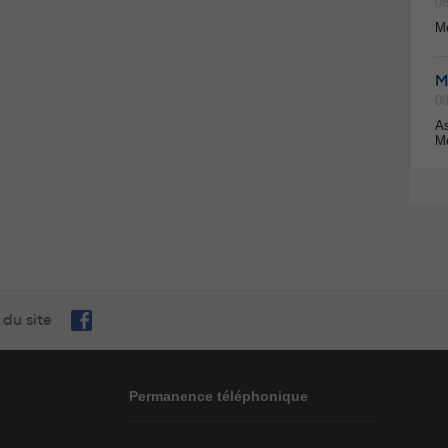
08
Mo
M
08
As
Mo
 du site
Permanence téléphonique