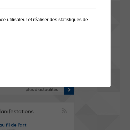
ODIFICATION DES HORAIRES
e utilisateur et réaliser des statistiques de
ES TRANSPORTS SCOLAIRES
 STOP ! Avant de consulter les horaires
s transports scolaires, vérifiez que
us disposez bien de la nouvelle version
 flyer pour la rentrée 2026-2027. Suite à
s modifications de dernière minute sur
 ligne 61, le flyer publié à la mi-juillet
est plus valable. Retrouvez la version
tualisée via le lien ci-dessous. ➡️ Seul
 nouveau document fait foi pour la
ntrée scolaire du 20 août prochain.
rci d'en prendre connaissance
plus d'actualités
anifestations
u fil de l'art