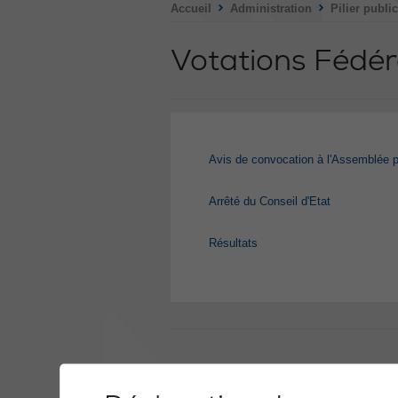
>
>
Accueil
Administration
Pilier public
Votations Fédér
Avis de convocation à l'Assemblée p
Arrêté du Conseil d'Etat
Résultats