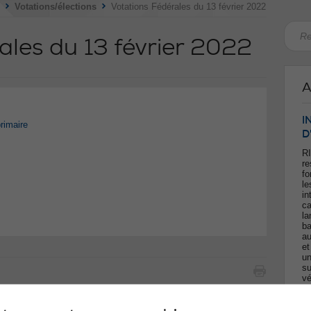
>
>
Votations/élections
Votations Fédérales du 13 février 2022
ales du 13 février 2022
A
I
rimaire
D
RI
re
fo
le
in
ca
la
ba
au
et
un
su
vé
po
fo
ca