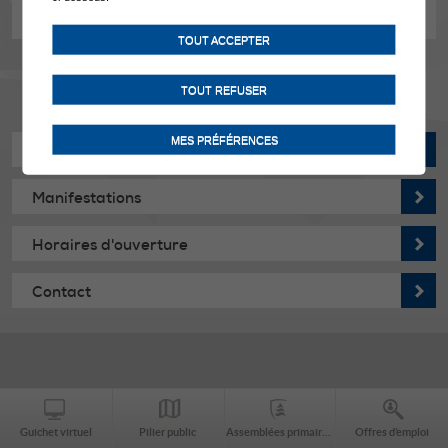
Véronique MONNEY-GENEVAY
TOUT ACCEPTER
TOUT REFUSER
MES PRÉFÉRENCES
Actualités
Manifestations
Horaires d'ouverture
Contact
Guichet virtuel
Pilier public
Assemblées primaires
Offres d’emploi