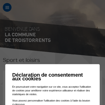
BIENVENUE DANS
LA COMMUNE
DE TROISTORRENTS
Sport et loisirs
Déclaration de consentement
Sarah WASSMER-JORIS, Présidente de la commission
aux cookies
Chrys DONNET
En poursuivant votre navigation sur ce site, vous acceptez l'utilisation
Jonathan DUBOSSON
de cookies pour améliorer votre expérience utilisateur et réaliser des
Sophie GASPOZ
statistiques de visites.
Aline GRENIER
Vous pouvez personnaliser l'utilisation des cookies à l'aide du bouton
David MÉDICO
ci-dessous.