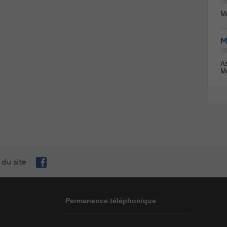
08
Mo
M
08
As
Mo
 du site
Permanence téléphonique