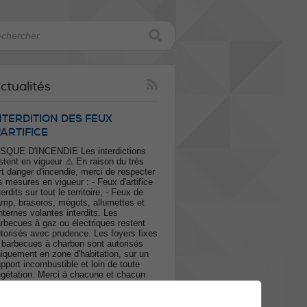
ctualités
NTERDITION DES FEUX
'ARTIFICE
SQUE D'INCENDIE Les interdictions
stent en vigueur ⚠ En raison du très
rt danger d'incendie, merci de respecter
s mesures en vigueur : - Feux d'artifice
terdits sur tout le territoire, - Feux de
mp, braseros, mégots, allumettes et
nternes volantes interdits. Les
rbecues à gaz ou électriques restent
torisés avec prudence. Les foyers fixes
 barbecues à charbon sont autorisés
iquement en zone d'habitation, sur un
pport incombustible et loin de toute
gétation. Merci à chacune et chacun
ur votre vigilance afin de protéger nos
rêts et garantir la sécurité de tous. En
s d'incendie : 118