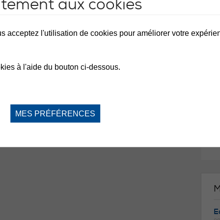
ntement aux cookies
M
s acceptez l'utilisation de cookies pour améliorer votre expérienc
D
⛔️
de
kies à l'aide du bouton ci-dessous.
vo
du
de
la
n'
ac
MES PRÉFÉRENCES
ce
re
Me
M
Ea