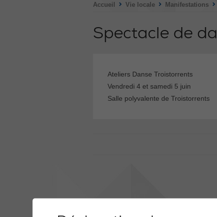
>
>
Accueil
Vie locale
Manifestations
Spectacle de d
Ateliers Danse Troistorrents
Vendredi 4 et samedi 5 juin
Salle polyvalente de Troistorrents