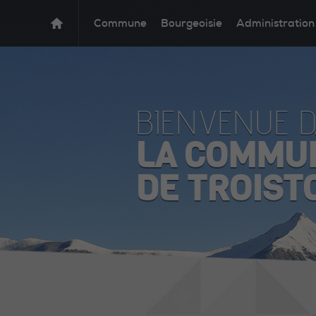
Commune
Bourgeoisie
Administration
BIENVENUE 
LA COMMU
DE TROIST