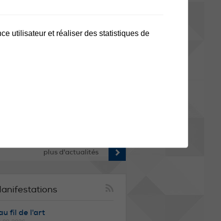
ODIFICATION DES HORAIRES
e utilisateur et réaliser des statistiques de
ES TRANSPORTS SCOLAIRES
 STOP ! Avant de consulter les horaires
s transports scolaires, vérifiez que
us disposez bien de la nouvelle version
 flyer pour la rentrée 2026-2027. Suite à
s modifications de dernière minute sur
 ligne 61, le flyer publié à la mi-juillet
est plus valable. Retrouvez la version
tualisée via le lien ci-dessous. ➡️ Seul
 nouveau document fait foi pour la
ntrée scolaire du 20 août prochain.
rci d'en prendre connaissance
plus d'actualités
anifestations
u fil de l'art