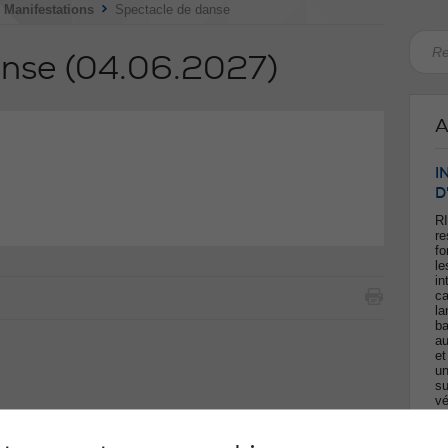
>
>
Manifestations
Spectacle de danse
anse
(04.06.2027)
A
I
D
RI
re
fo
le
in
ca
la
ba
au
et
un
su
vé
po
fo
ca