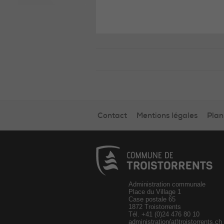
Contact
Mentions légales
Plan
Administration communale
Place du Village 1
Case postale 65
1872 Troistorrents
Tél.
+41 (0)24 476 80 10
administration(at)troistorrents.ch