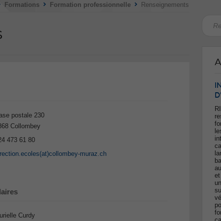
>
>
>
Formations
Formation professionnelle
Renseignements
s
A
I
D
RI
ase postale 230
re
fo
868 Collombey
le
in
24 473 61 80
ca
la
irection.ecoles(at)collombey-muraz.ch
ba
au
et
un
su
laires
vé
po
fo
rielle Curdy
ca