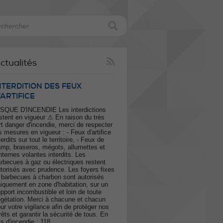
ctualités
NTERDITION DES FEUX
'ARTIFICE
SQUE D'INCENDIE Les interdictions
stent en vigueur ⚠ En raison du très
rt danger d'incendie, merci de respecter
s mesures en vigueur : - Feux d'artifice
terdits sur tout le territoire, - Feux de
mp, braseros, mégots, allumettes et
nternes volantes interdits. Les
rbecues à gaz ou électriques restent
torisés avec prudence. Les foyers fixes
 barbecues à charbon sont autorisés
iquement en zone d'habitation, sur un
pport incombustible et loin de toute
gétation. Merci à chacune et chacun
ur votre vigilance afin de protéger nos
rêts et garantir la sécurité de tous. En
s d'incendie : 118