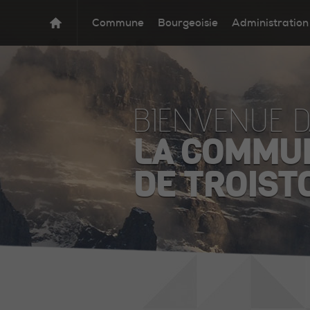
Commune
Bourgeoisie
Administration
BIENVENUE 
LA COMMU
DE TROIST