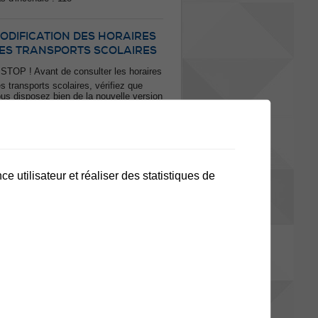
ODIFICATION DES HORAIRES
ES TRANSPORTS SCOLAIRES
 STOP ! Avant de consulter les horaires
s transports scolaires, vérifiez que
us disposez bien de la nouvelle version
 flyer pour la rentrée 2026-2027. Suite à
s modifications de dernière minute sur
 ligne 61, le flyer publié à la mi-juillet
est plus valable. Retrouvez la version
tualisée via le lien ci-dessous. ➡️ Seul
 nouveau document fait foi pour la
e utilisateur et réaliser des statistiques de
ntrée scolaire du 20 août prochain.
rci d'en prendre connaissance
plus d'actualités
anifestations
u fil de l'art