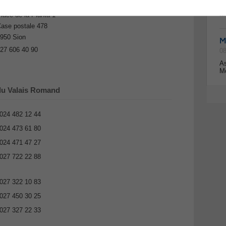
uy Dayer, Chef de l'Office
08
Mo
lace de la Planta 1
ase postale 478
950 Sion
M
27 606 40 90
08
As
Mo
du Valais Romand
024 482 12 44
024 473 61 80
024 471 47 27
027 722 22 88
027 322 10 83
027 450 30 25
027 327 22 33