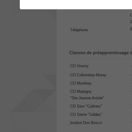
Personne responsable
G
Adresse
P
C
1
0
Téléphone
Classes de préapprentissage 
CO Vouvry
CO Collombey-Muraz
CO Monthey
CO Martigny
"Ste-Jeanne Antide"
CO Sion "Collines"
CO Sierre "Liddes"
Institut Don Bosco