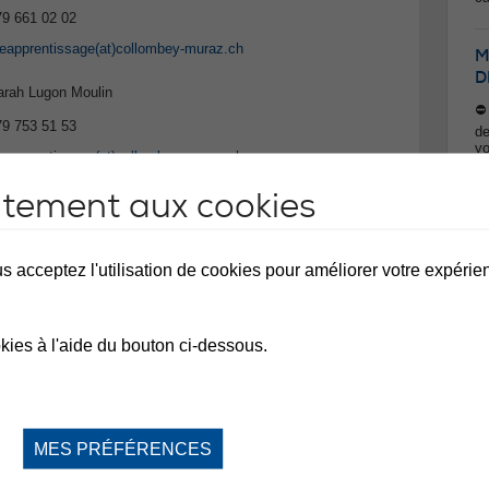
79 661 02 02
reapprentissage
(at)
collombey-muraz.ch
M
D
arah Lugon Moulin
⛔️
79 753 51 53
de
vo
reapprentissage
(at)
collombey-muraz.ch
du
de
ntement aux cookies
la
n'
ac
ire et professionnelle
ce
s acceptez l'utilisation de cookies pour améliorer votre expérienc
re
Me
adège Francey
24 473 61 82
kies à l'aide du bouton ci-dessous.
adege.francey
(at)
admin.vs.ch
M
alisé
MES PRÉFÉRENCES
Ea