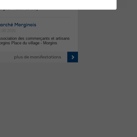
.08.2026
rgins - vallon de they
arché Morginois
.08.2026
sociation des commerçants et artisans
rgins Place du village - Morgins
plus de manifestations