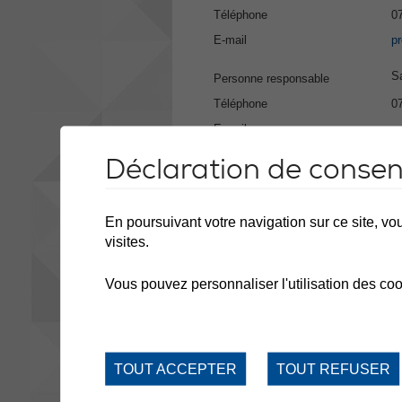
Téléphone
0
E-mail
p
S
Personne responsable
Téléphone
0
E-mail
p
Déclaration de conse
Conseiller en orientation scola
En poursuivant votre navigation sur ce site, vou
visites.
Personne responsable
N
Téléphone
0
Vous pouvez personnaliser l'utilisation des coo
E-mail
n
Office de l'enseignement spéci
TOUT ACCEPTER
TOUT REFUSER