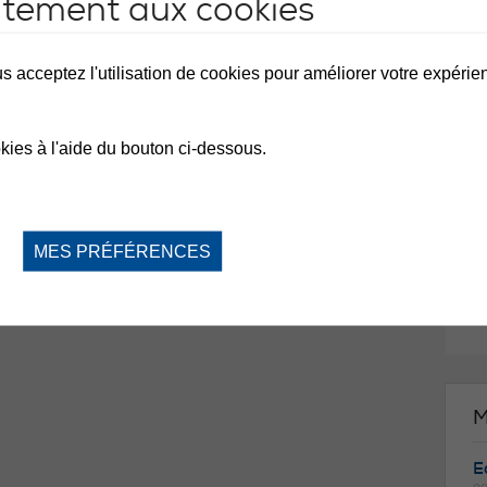
ntement aux cookies
M
s acceptez l'utilisation de cookies pour améliorer votre expérienc
D
⛔️
de
kies à l'aide du bouton ci-dessous.
vo
du
de
la
n'
ac
MES PRÉFÉRENCES
ce
re
Me
M
Ea