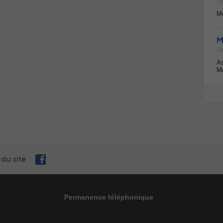
08
Mo
M
08
As
Mo
 du site
Permanence téléphonique