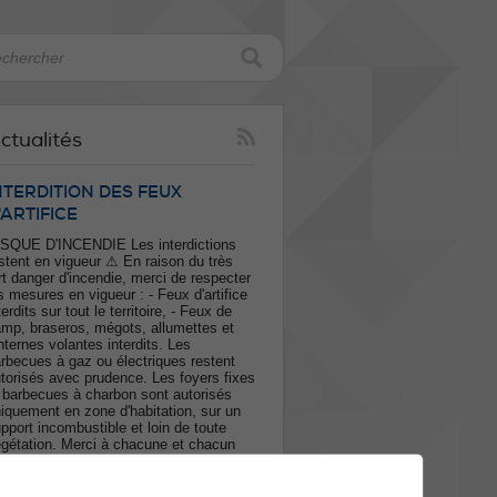
ctualités
NTERDITION DES FEUX
'ARTIFICE
SQUE D'INCENDIE Les interdictions
stent en vigueur ⚠ En raison du très
rt danger d'incendie, merci de respecter
s mesures en vigueur : - Feux d'artifice
terdits sur tout le territoire, - Feux de
mp, braseros, mégots, allumettes et
nternes volantes interdits. Les
rbecues à gaz ou électriques restent
torisés avec prudence. Les foyers fixes
 barbecues à charbon sont autorisés
iquement en zone d'habitation, sur un
pport incombustible et loin de toute
gétation. Merci à chacune et chacun
ur votre vigilance afin de protéger nos
rêts et garantir la sécurité de tous. En
s d'incendie : 118