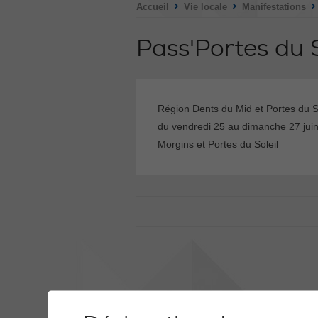
>
>
Accueil
Vie locale
Manifestations
Pass'Portes du 
Région Dents du Mid et Portes du S
du vendredi 25 au dimanche 27 jui
Morgins et Portes du Soleil