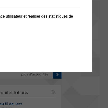
ODIFICATION DES HORAIRES
e utilisateur et réaliser des statistiques de
ES TRANSPORTS SCOLAIRES
 STOP ! Avant de consulter les horaires
s transports scolaires, vérifiez que
us disposez bien de la nouvelle version
 flyer pour la rentrée 2026-2027. Suite à
s modifications de dernière minute sur
 ligne 61, le flyer publié à la mi-juillet
est plus valable. Retrouvez la version
tualisée via le lien ci-dessous. ➡️ Seul
 nouveau document fait foi pour la
ntrée scolaire du 20 août prochain.
rci d'en prendre connaissance
plus d'actualités
anifestations
u fil de l'art