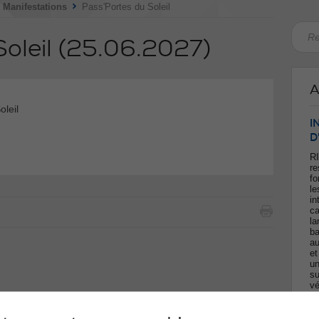
>
>
Manifestations
Pass'Portes du Soleil
Soleil
(25.06.2027)
A
oleil
I
n
D
RI
re
fo
le
in
ca
la
ba
au
et
un
su
vé
po
fo
ca