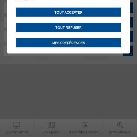
Actualités
TOUT ACCEPTER
Manifestations
TOUT REFUSER
Horaires d'ouverture
MES PRÉFÉRENCES
Contact
Guichet virtuel
Pilier public
Assemblées primaires
Offres d’emploi