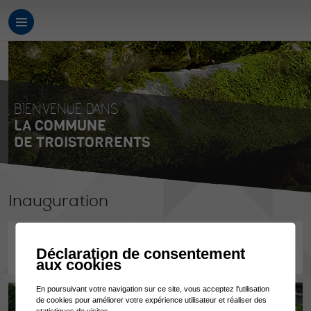
BIENVENUE DANS
LA COMMUNE
DE TROISTORRENTS
Inauguration
16.07.2021
Déclaration de consentement
©Kylian Martignier
aux cookies
En poursuivant votre navigation sur ce site, vous acceptez l'utilisation
de cookies pour améliorer votre expérience utilisateur et réaliser des