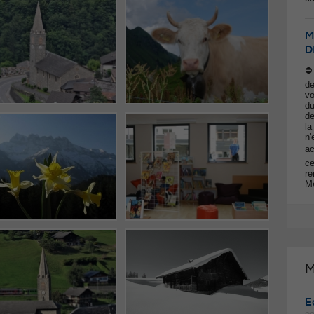
M
D
⛔️
de
vo
du
de
la
n'
ac
ce
re
Me
M
Ea