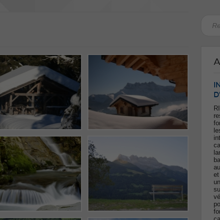
A
I
D
RI
re
fo
le
in
ca
la
ba
au
et
un
su
vé
po
fo
ca