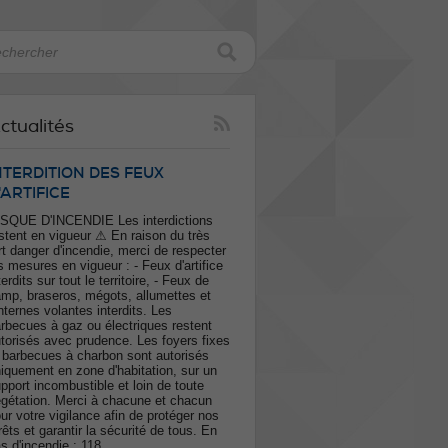
ctualités
NTERDITION DES FEUX
'ARTIFICE
SQUE D'INCENDIE Les interdictions
stent en vigueur ⚠ En raison du très
rt danger d'incendie, merci de respecter
s mesures en vigueur : - Feux d'artifice
terdits sur tout le territoire, - Feux de
mp, braseros, mégots, allumettes et
nternes volantes interdits. Les
rbecues à gaz ou électriques restent
torisés avec prudence. Les foyers fixes
 barbecues à charbon sont autorisés
iquement en zone d'habitation, sur un
pport incombustible et loin de toute
gétation. Merci à chacune et chacun
ur votre vigilance afin de protéger nos
rêts et garantir la sécurité de tous. En
s d'incendie : 118