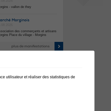
.08.2026
rgins - vallon de they
arché Morginois
.08.2026
sociation des commerçants et artisans
rgins Place du village - Morgins
plus de manifestations
e utilisateur et réaliser des statistiques de