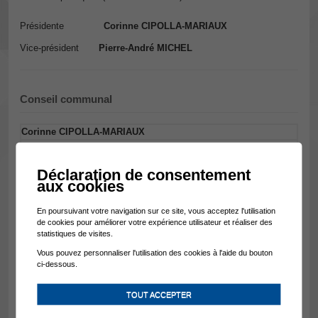
Présidente
Corinne CIPOLLA-MARIAUX
Vice-président
Pierre-André MICHEL
Conseil communal
Corinne CIPOLLA-MARIAUX
818 suffrages
Sarah WASSMER-JORIS
Déclaration de consentement
663 suffrages
aux cookies
Olivier RICHARD
612 suffrages
En poursuivant votre navigation sur ce site, vous acceptez l'utilisation
de cookies pour améliorer votre expérience utilisateur et réaliser des
Pascal DECAILLET
statistiques de visites.
608 suffrages
Vous pouvez personnaliser l'utilisation des cookies à l'aide du bouton
Roland TAGAN
ci-dessous.
563 suffrages
Pierre-André MICHEL
TOUT ACCEPTER
529 suffrages