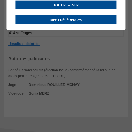
Céline MONAY-MICHAUD
TOUT REFUSER
517 suffrages
Charles CLERC
468 suffrages
MES PRÉFÉRENCES
Gilles BELLON
414 suffrages
Résultats détaillés
Autorités judiciaires
Sont élus sans scrutin (élection tacite) conformément à la loi sur les
droits politiques (art. 205 al.1 LcDP):
Juge
Dominique
ROUILLER-MONAY
Vice-juge
Sonia
MERZ