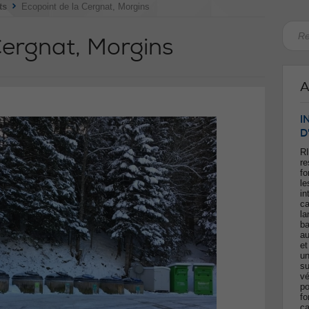
>
ts
Ecopoint de la Cergnat, Morgins
Cergnat, Morgins
A
I
D
RI
re
fo
le
in
ca
la
ba
au
et
un
su
vé
po
fo
ca