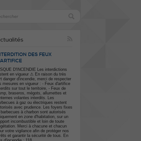
ctualités
NTERDITION DES FEUX
'ARTIFICE
SQUE D'INCENDIE Les interdictions
stent en vigueur ⚠ En raison du très
rt danger d'incendie, merci de respecter
s mesures en vigueur : - Feux d'artifice
terdits sur tout le territoire, - Feux de
mp, braseros, mégots, allumettes et
nternes volantes interdits. Les
rbecues à gaz ou électriques restent
torisés avec prudence. Les foyers fixes
 barbecues à charbon sont autorisés
iquement en zone d'habitation, sur un
pport incombustible et loin de toute
gétation. Merci à chacune et chacun
ur votre vigilance afin de protéger nos
rêts et garantir la sécurité de tous. En
s d'incendie : 118