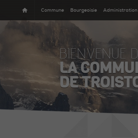
Commune
Bourgeoisie
Administration
BIENVENUE 
LA COMMU
DE TROIST