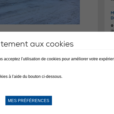
M
D
⛔️
de
vo
du
ntement aux cookies
de
la
n'
ac
s acceptez l'utilisation de cookies pour améliorer votre expérienc
ce
re
Me
kies à l'aide du bouton ci-dessous.
M
MES PRÉFÉRENCES
Ea