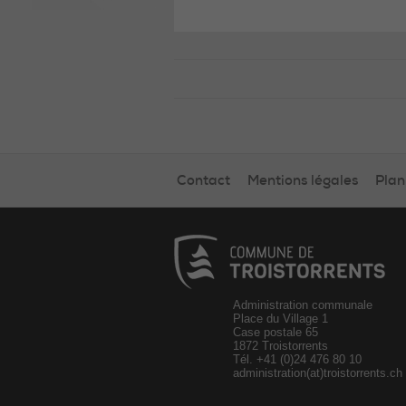
Contact
Mentions légales
Plan
Administration communale
Place du Village 1
Case postale 65
1872 Troistorrents
Tél.
+41 (0)24 476 80 10
administration(at)troistorrents.ch