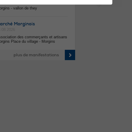
.08.2026
rgins - vallon de they
arché Morginois
.08.2026
sociation des commerçants et artisans
rgins Place du village - Morgins
plus de manifestations