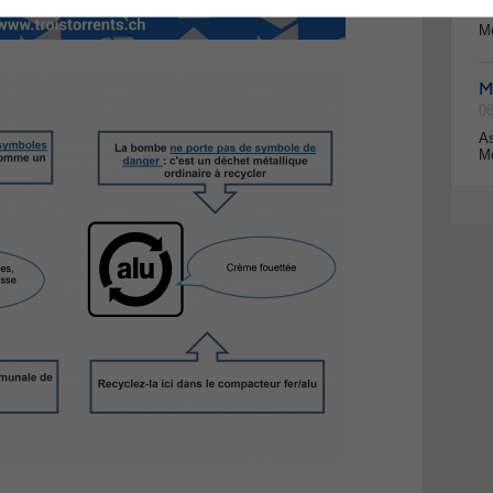
08
Mo
M
08
As
Mo