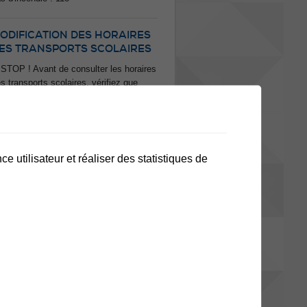
ODIFICATION DES HORAIRES
ES TRANSPORTS SCOLAIRES
 STOP ! Avant de consulter les horaires
s transports scolaires, vérifiez que
us disposez bien de la nouvelle version
 flyer pour la rentrée 2026-2027. Suite à
s modifications de dernière minute sur
 ligne 61, le flyer publié à la mi-juillet
est plus valable. Retrouvez la version
tualisée via le lien ci-dessous. ➡️ Seul
e utilisateur et réaliser des statistiques de
 nouveau document fait foi pour la
ntrée scolaire du 20 août prochain.
rci d'en prendre connaissance
plus d'actualités
anifestations
u fil de l'art