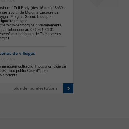
.08.2026
yburn / Full Body (dès 16 ans) 18h30 -
ntre sportif de Morgins Encadré par
ygen Morgins Gratuit Inscription
ligatoire en ligne
ttps://oxygenmorgins.ch/evenements/
 par téléphone au 079 261 23 31
servé aux habitants de Troistorrents-
orgins
cènes de villages
.08.2026
mmission culturelle Théâtre en plein air
h30, tout public Cour d'école,
oistorrents
plus de manifestations