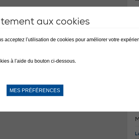
M
ntement aux cookies
D
⛔️
de
s acceptez l'utilisation de cookies pour améliorer votre expérienc
vo
du
de
la
kies à l'aide du bouton ci-dessous.
n'
ac
ce
re
Me
MES PRÉFÉRENCES
M
L