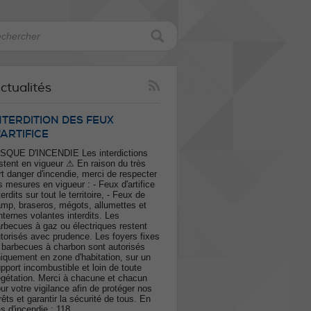
ctualités
NTERDITION DES FEUX
'ARTIFICE
SQUE D'INCENDIE Les interdictions
stent en vigueur ⚠ En raison du très
rt danger d'incendie, merci de respecter
s mesures en vigueur : - Feux d'artifice
terdits sur tout le territoire, - Feux de
mp, braseros, mégots, allumettes et
nternes volantes interdits. Les
rbecues à gaz ou électriques restent
torisés avec prudence. Les foyers fixes
 barbecues à charbon sont autorisés
iquement en zone d'habitation, sur un
pport incombustible et loin de toute
gétation. Merci à chacune et chacun
ur votre vigilance afin de protéger nos
rêts et garantir la sécurité de tous. En
s d'incendie : 118