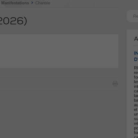
>
>
Manifestations
Chantée
.2026)
A
I
D
RI
re
fo
le
in
ca
la
ba
au
et
un
su
vé
po
fo
ca