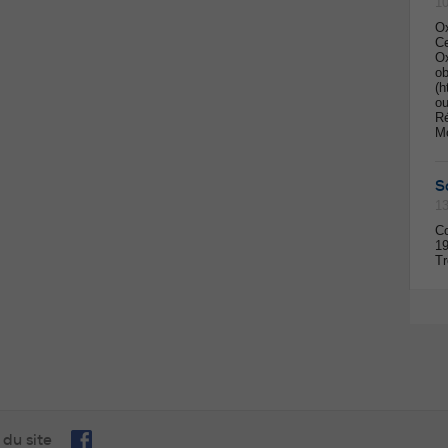
10
Ox
Ce
Ox
ob
(h
ou
Ré
M
S
13
Co
19
Tr
 du site