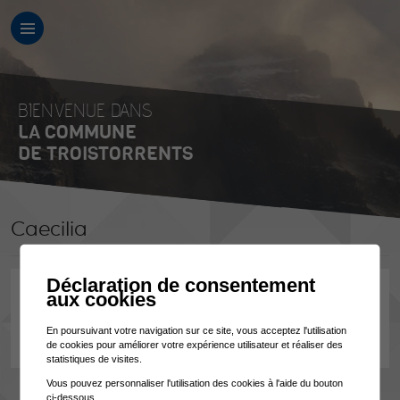
BIENVENUE DANS
LA COMMUNE
DE TROISTORRENTS
Caecilia
Déclaration de consentement
aux cookies
M. Denis Dubosson
Chemin des Combasses 8
En poursuivant votre navigation sur ce site, vous acceptez l'utilisation
1872 Troistorrents
de cookies pour améliorer votre expérience utilisateur et réaliser des
statistiques de visites.
Vous pouvez personnaliser l'utilisation des cookies à l'aide du bouton
ci-dessous.