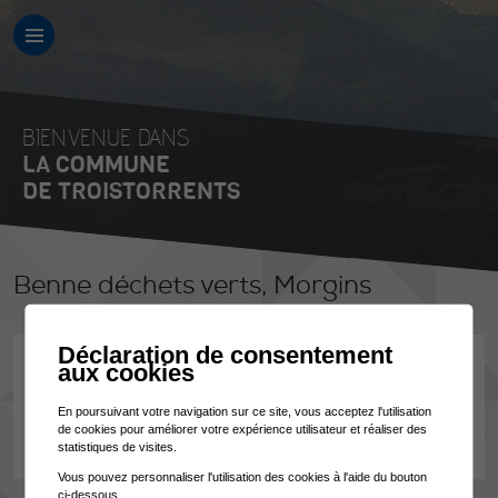
BIENVENUE DANS
LA COMMUNE
DE TROISTORRENTS
Benne déchets verts, Morgins
Déclaration de consentement
aux cookies
A Morgins, route de Bas-Vièze, à 50 mètres en aval de l'embouchure de
la route forestière, une benne est à disposition pour tous les déchets
En poursuivant votre navigation sur ce site, vous acceptez l'utilisation
verts (branches, gazons, feuilles),
ceci du 1er mai au 31 octobre
.
de cookies pour améliorer votre expérience utilisateur et réaliser des
statistiques de visites.
Vous pouvez personnaliser l'utilisation des cookies à l'aide du bouton
ci-dessous.