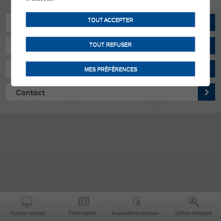
TOUT ACCEPTER
Actualités
TOUT REFUSER
Manifestations
Horaires d'ouverture
MES PRÉFÉRENCES
Contact
Guichet virtuel
Pilier public
Assemblées primaires
Offres d’emploi