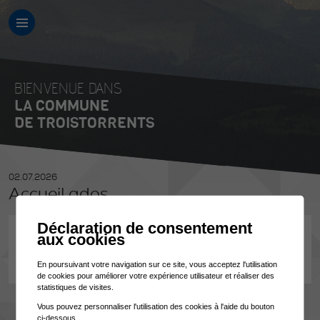
BIENVENUE DANS
LA COMMUNE
DE TROISTORRENTS
02.07.2026
Accueil ados
Déclaration de consentement
Service socioculturel intercommunal
aux cookies
14h00 - 17h30
Chalet de la Treille
En poursuivant votre navigation sur ce site, vous acceptez l'utilisation
de cookies pour améliorer votre expérience utilisateur et réaliser des
statistiques de visites.
Vous pouvez personnaliser l'utilisation des cookies à l'aide du bouton
ci-dessous.