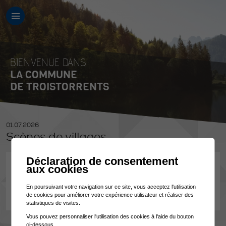
BIENVENUE DANS
LA COMMUNE
DE TROISTORRENTS
01.07.2026
Scènes de villages
Déclaration de consentement
Commission culturelle
aux cookies
Théâtre en plein air
19h30, tout public
En poursuivant votre navigation sur ce site, vous acceptez l'utilisation
de cookies pour améliorer votre expérience utilisateur et réaliser des
Cour d'école, Troistorrents
statistiques de visites.
Vous pouvez personnaliser l'utilisation des cookies à l'aide du bouton
ci-dessous.