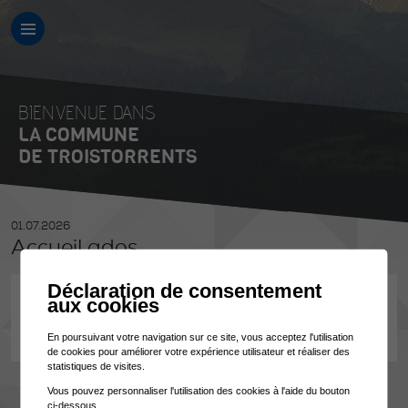
BIENVENUE DANS
LA COMMUNE
DE TROISTORRENTS
01.07.2026
Accueil ados
Déclaration de consentement
Service socioculturel intercommunal
aux cookies
17h00 - 21h30
Chalet de la Treille
En poursuivant votre navigation sur ce site, vous acceptez l'utilisation
de cookies pour améliorer votre expérience utilisateur et réaliser des
statistiques de visites.
Vous pouvez personnaliser l'utilisation des cookies à l'aide du bouton
ci-dessous.