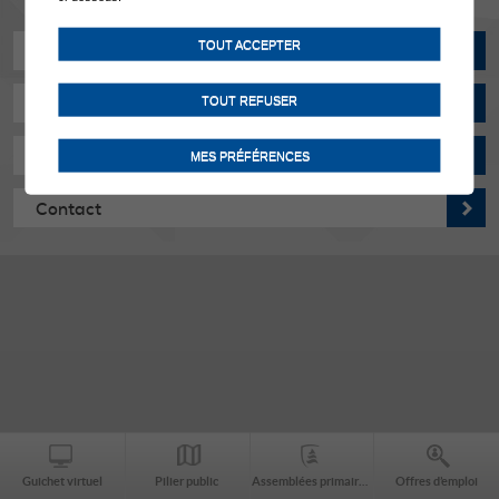
TOUT ACCEPTER
Actualités
TOUT REFUSER
Manifestations
Horaires d'ouverture
MES PRÉFÉRENCES
Contact
Guichet virtuel
Pilier public
Assemblées primaires
Offres d’emploi